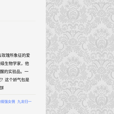
去玫瑰所象征的爱
顶级生物学家，他
法苏醒的实验品。一
呢？这个娇气包是
饼
的倔强女佣
九龙归一