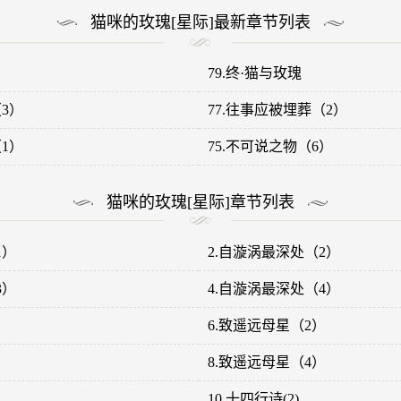
猫咪的玫瑰[星际]最新章节列表
79.终·猫与玫瑰
3）
77.往事应被埋葬（2）
1）
75.不可说之物（6）
猫咪的玫瑰[星际]章节列表
1）
2.自漩涡最深处（2）
3）
4.自漩涡最深处（4）
）
6.致遥远母星（2）
）
8.致遥远母星（4）
10.十四行诗(2)