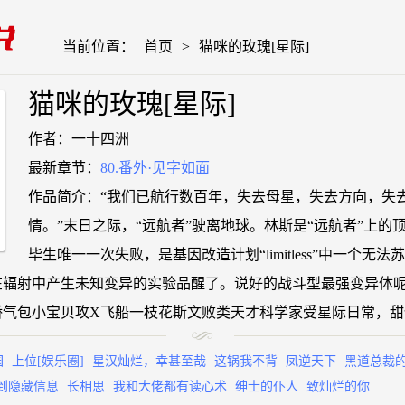
当前位置：
首页
>
猫咪的玫瑰[星际]
猫咪的玫瑰[星际]
作者：一十四洲
最新章节：
80.番外·见字如面
作品简介：“我们已航行数百年，失去母星，失去方向，失
情。”末日之际，“远航者”驶离地球。林斯是“远航者”上的
毕生唯一一次失败，是基因改造计划“limitless”中一个无
在辐射中产生未知变异的实验品醒了。说好的战斗型最强变异体
娇气包小宝贝攻X飞船一枝花斯文败类天才科学家受星际日常，甜
园
上位[娱乐圈]
星汉灿烂，幸甚至哉
这锅我不背
凤逆天下
黑道总裁
到隐藏信息
长相思
我和大佬都有读心术
绅士的仆人
致灿烂的你