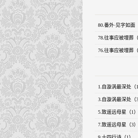
80.番外·见字如面
78.往事应被埋葬（
76.往事应被埋葬（
1.自漩涡最深处（
3.自漩涡最深处（
5.致遥远母星（1
7.致遥远母星（3
9.十四行诗（1）