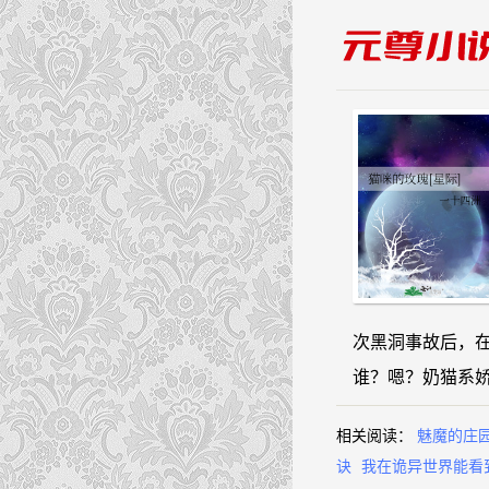
次黑洞事故后，
谁？嗯？奶猫系
相关阅读：
魅魔的庄
诀
我在诡异世界能看