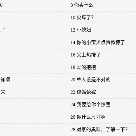
贝
8 你卖什么
10 皮痒了？
踩了
12 小媳妇
14 你的小宝贝点赞微博了
16 又上热搜了
18 爱的抱抱
所知啊
20 草人设是不对的
的来
22 谈婚论嫁
24 我要给你个惊喜
26 你什么尺寸啊
28 对家的黑料，了解一下？