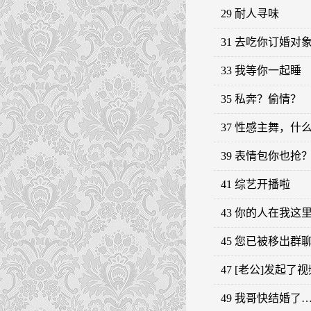
29 耐人寻味
31 去吃你订婚对
33 我等你一起睡
35 私奔？偷情？
37 性感主舞，什
39 表情包你也抢
41 综艺开播啦
43 你的人在我这
45 您已被移出群
47 [老公]发起了
49 我哥快结婚了