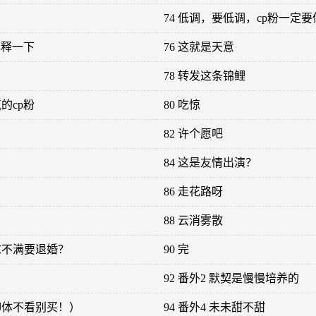
74 低调，要低调，cp粉一定要
解释一下
76 这就是天意
78 转发这条锦鲤
的cp粉
80 吃惊
82 许个愿吧
84 这是友情出演？
！
86 走花路呀
88 云消雾散
求不满要退婚？
90 完
92 番外2 默契是慢慢培养的
聊体不看别买！）
94 番外4 未未甜不甜