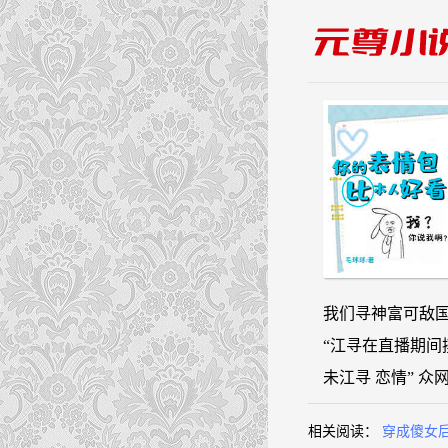
我们寻神富可敌国
“江寻在直播期间
未江寻 恋情” 众
相关阅读：
穿成傻女