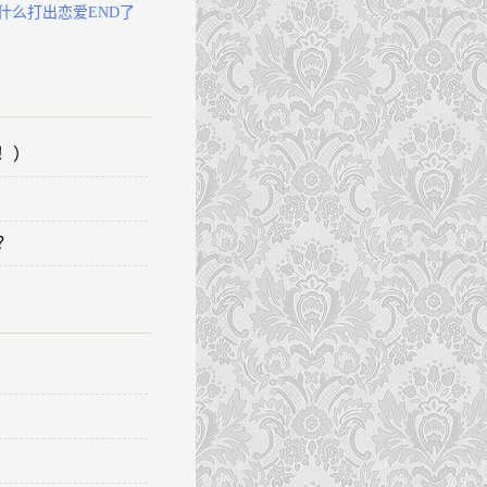
什么打出恋爱END了
！）
？