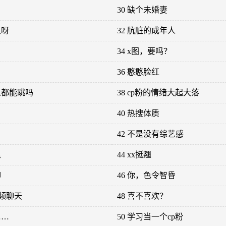
30 缺个未婚妻
象呀
32 肮脏的成年人
34 x图，要吗？
36 憨憨脸红
么都能跳吗
38 cp粉的情绪大起大落
？
40 热搜体质
42 不是没有综艺感
里
44 xx挺翘
聊
46 你，色令智昏
视频聊天
48 喜不喜欢？
……
50 学习当一个cp粉