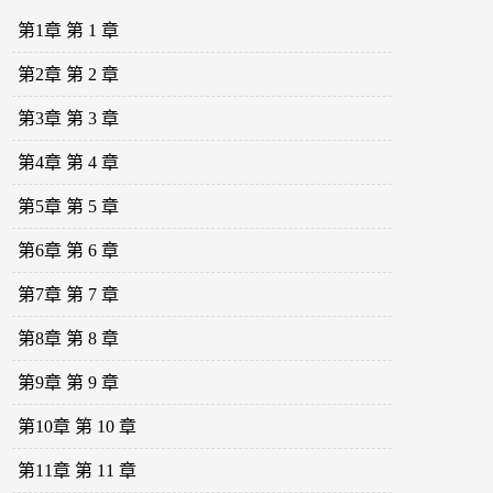
第1章 第 1 章
第2章 第 2 章
第3章 第 3 章
第4章 第 4 章
第5章 第 5 章
第6章 第 6 章
第7章 第 7 章
第8章 第 8 章
第9章 第 9 章
第10章 第 10 章
第11章 第 11 章