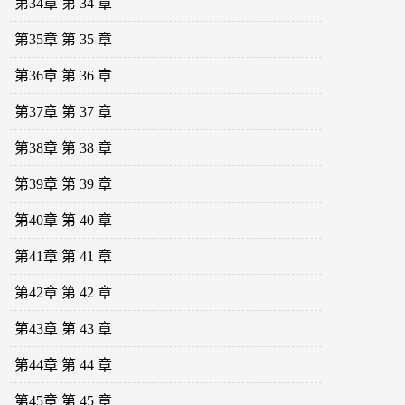
第34章 第 34 章
第35章 第 35 章
第36章 第 36 章
第37章 第 37 章
第38章 第 38 章
第39章 第 39 章
第40章 第 40 章
第41章 第 41 章
第42章 第 42 章
第43章 第 43 章
第44章 第 44 章
第45章 第 45 章