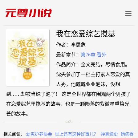
我在恋爱综艺搅基
作者：李思危
最新章节：
第76章 番外
作品简介：全文完结，尽情食用。
沈央参加了一档主打素人恋爱的真
人秀，他兢兢业业泡妹，没想
到……却被当妹子泡了！ 这是全世界都在围观两个男孩子
在恋爱综艺里搅基的故事，也是一颗陨落的紫微星重焕光
芒的故事。
相关阅读：
幼崽护养协会
世上还有这种好事儿？
禅真逸史
她病得