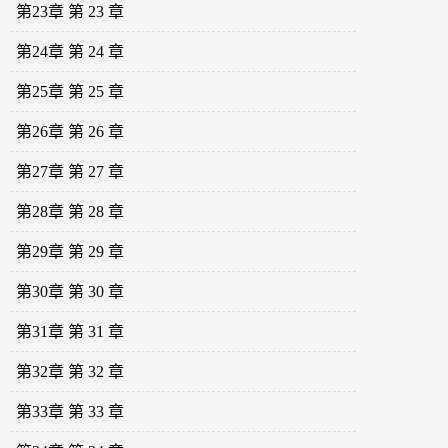
第23章 第 23 章
第24章 第 24 章
第25章 第 25 章
第26章 第 26 章
第27章 第 27 章
第28章 第 28 章
第29章 第 29 章
第30章 第 30 章
第31章 第 31 章
第32章 第 32 章
第33章 第 33 章