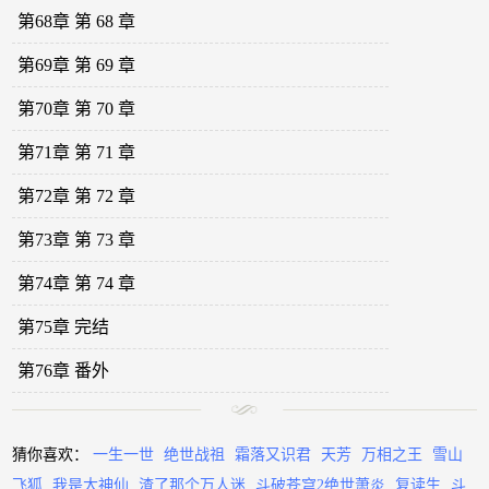
第68章 第 68 章
第69章 第 69 章
第70章 第 70 章
第71章 第 71 章
第72章 第 72 章
第73章 第 73 章
第74章 第 74 章
第75章 完结
第76章 番外
猜你喜欢：
一生一世
绝世战祖
霜落又识君
天芳
万相之王
雪山
飞狐
我是大神仙
渣了那个万人迷
斗破苍穹2绝世萧炎
复读生
斗