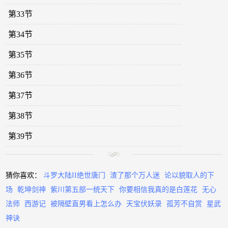
第33节
第34节
第35节
第36节
第37节
第38节
第39节
猜你喜欢：
斗罗大陆II绝世唐门
渣了那个万人迷
论以貌取人的下
场
乾坤剑神
紫川第五部一统天下
你要相信我真的是白莲花
无心
法师
西游记
被隔壁直男看上怎么办
天宝伏妖录
孤芳不自赏
星武
神诀