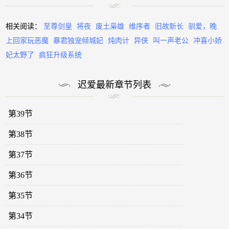
相关阅读：
至尊剑皇
将夜
废土枭雄
维序者
旧故新长
驯爱，晚
上回家玩恶魔
暴君独宠倾城妃
炖肉计
异侠
叫一声老公
冲喜小娇
妃太野了
疯狂升级系统
迟爱最新章节列表
第39节
第38节
第37节
第36节
第35节
第34节