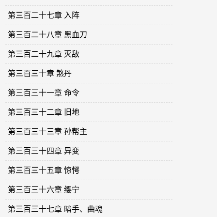
第三百二十七章 入阵
第三百二十八章 黑血刀
第三百二十九章 灭敌
第三百三十章 煞丹
第三百三十一章 命令
第三百三十二章 旧地
第三百三十三章 孙帮主
第三百三十四章 异变
第三百三十五章 惊愕
第三百三十六章 缨宁
第三百三十七章 暗手、曲魂