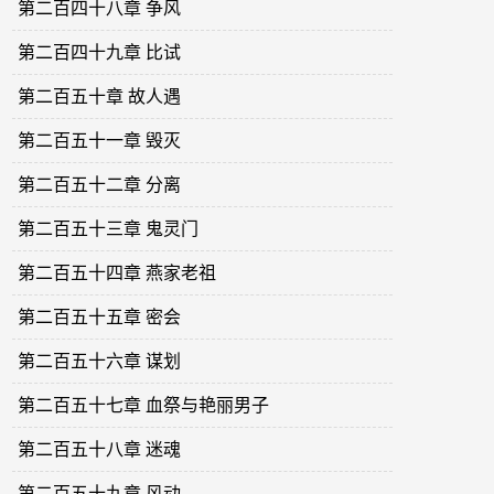
第二百四十八章 争风
第二百四十九章 比试
第二百五十章 故人遇
第二百五十一章 毁灭
第二百五十二章 分离
第二百五十三章 鬼灵门
第二百五十四章 燕家老祖
第二百五十五章 密会
第二百五十六章 谋划
第二百五十七章 血祭与艳丽男子
第二百五十八章 迷魂
第二百五十九章 风动