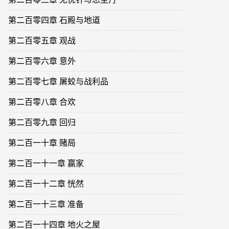
第二百零四章 石殿与地道
第二百零五章 观战
第二百零六章 意外
第二百零七章 屠蛟与战利品
第二百零八章 合欢
第二百零九章 回归
第二百一十章 赌局
第二百一十一章 赢家
第二百一十二章 恍然
第二百一十三章 准备
第二百一十四章 地火之屋