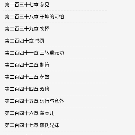
第二百三十七章 参见
第二百三十八章 于坤的可怕
第二百三十九章 抉择
第二百四十章 书页
第二百四十一章 三转重元功
第二百四十二章 制符
第二百四十三章 药效
第二百四十四章 双修
第二百四十五章 远行与意外
第二百四十六章 董萱儿
第二百四十七章 燕氏兄妹