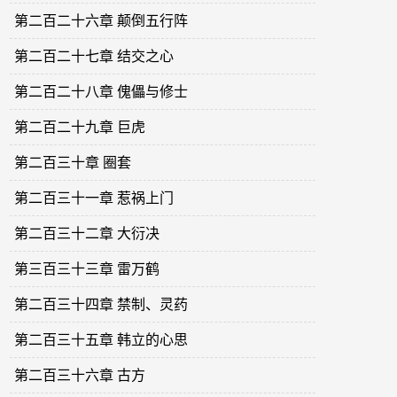
第二百二十六章 颠倒五行阵
第二百二十七章 结交之心
第二百二十八章 傀儡与修士
第二百二十九章 巨虎
第二百三十章 圈套
第二百三十一章 惹祸上门
第二百三十二章 大衍决
第三百三十三章 雷万鹤
第二百三十四章 禁制、灵药
第二百三十五章 韩立的心思
第二百三十六章 古方