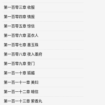
第一百零三章 收服
第一百零四章 情报
第一百零五章 惊信
第一百零六章 蓝衣人
第一百零七章 墨玉珠
第一百零八章 夜入墨府
第一百零九章 登门
第一百一十章 狐媚
第一百一十一章 美妇
第一百一十二章 暗信
第一百一十三章 萦香丸