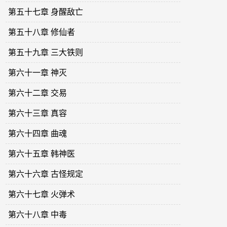
第五十七章 身醒敌亡
第五十八章 修仙者
第五十九章 三大铁则
第六十一章 神灭
第六十二章 交易
第六十三章 真容
第六十四章 曲魂
第六十五章 韩神医
第六十六章 古怪规定
第六十七章 火弹术
第六十八章 中毒