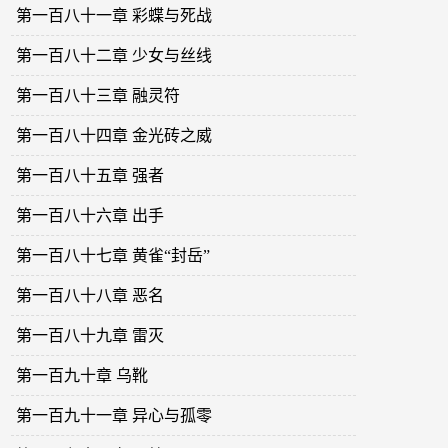
第一百八十一章 彩蝶与死战
第一百八十二章 少女与丝线
第一百八十三章 融灵符
第一百八十四章 金光砖之威
第一百八十五章 强者
第一百八十六章 出手
第一百八十七章 黄雀“封岳”
第一百八十八章 恶名
第一百八十九章 雷灭
第一百九十章 乌靴
第一百九十一章 异心与孤零