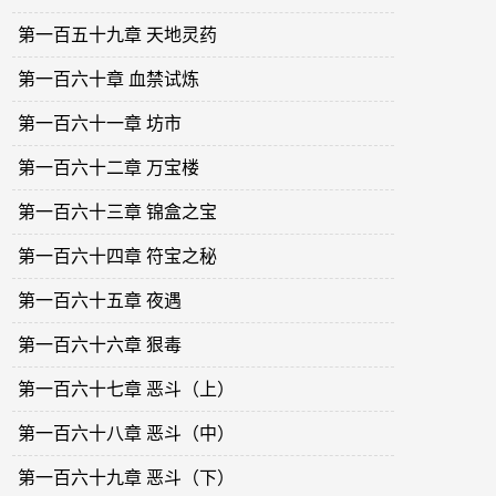
第一百五十九章 天地灵药
第一百六十章 血禁试炼
第一百六十一章 坊市
第一百六十二章 万宝楼
第一百六十三章 锦盒之宝
第一百六十四章 符宝之秘
第一百六十五章 夜遇
第一百六十六章 狠毒
第一百六十七章 恶斗（上）
第一百六十八章 恶斗（中）
第一百六十九章 恶斗（下）