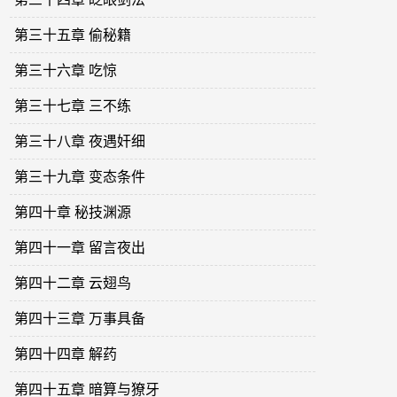
第三十五章 偷秘籍
第三十六章 吃惊
第三十七章 三不练
第三十八章 夜遇奸细
第三十九章 变态条件
第四十章 秘技渊源
第四十一章 留言夜出
第四十二章 云翅鸟
第四十三章 万事具备
第四十四章 解药
第四十五章 暗算与獠牙