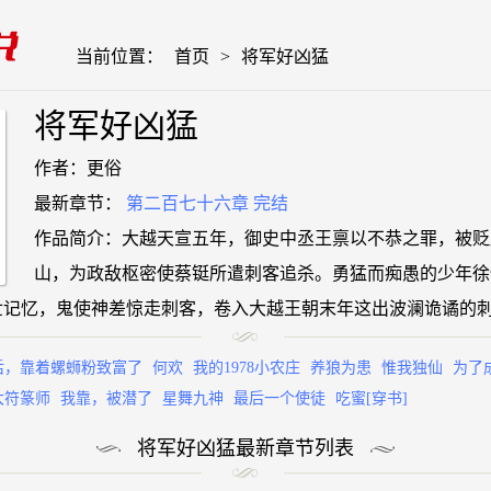
当前位置：
首页
>
将军好凶猛
将军好凶猛
作者：更俗
最新章节：
第二百七十六章 完结
作品简介：大越天宣五年，御史中丞王禀以不恭之罪，被贬
山，为政敌枢密使蔡铤所遣刺客追杀。勇猛而痴愚的少年徐
记忆，鬼使神差惊走刺客，卷入大越王朝末年这出波澜诡谲的刺杀案
后，靠着螺蛳粉致富了
何欢
我的1978小农庄
养狼为患
惟我独仙
为了
大符篆师
我靠，被潜了
星舞九神
最后一个使徒
吃蜜[穿书]
将军好凶猛最新章节列表