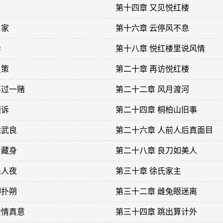
第十四章 又见悦红楼
当家
第十六章 云停风不息
春
第十八章 悦红楼里说风情
良策
第二十章 再访悦红楼
不过一赌
第二十二章 风月渡河
倾诉
第二十四章 桐柏山旧事
徐武良
第二十六章 人前人后真面目
当藏身
第二十八章 良刀如美人
杀人夜
第三十章 徐氏家主
脚扑朔
第三十二章 雌兔眼迷离
虚情真意
第三十四章 跳出算计外