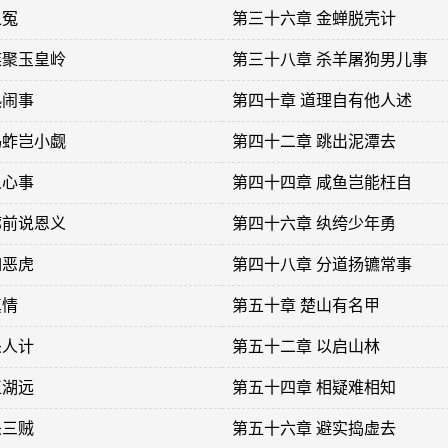
之冤
第三十六章 金蝉脱壳计
族聚玉皇岭
第三十八章 杀羊屠狗男儿事
热闹事
第四十章 道理自有他人述
蚂蚱岂小觑
第四十二章 跳出泥潭去
人心事
第四十四章 咸鱼岂能枉自
廊前说恩义
第四十六章 纨绔少年勇
如恶虎
第四十八章 分道扬镳常事
真情
第五十章 楚山有名甲
杀人计
第五十二章 以启山林
江湖远
第五十四章 相疑难相知
杀三贼
第五十六章 避实捣虚去