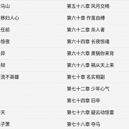
歇马山
第五十八章 风月交椅
星移妇人心
第六十章 作茧自缚
赴任前
第六十二章 杀人者
心惊夜
第六十四章 长夜惊魂
各异
第六十六章 黑锅你来背
善辩
第六十八章 祸从天上来
女流不英雄
第七十章 名实相副
第七十二章 少年心气
第七十四章 旧卒
新天
第七十六章 疑云动惊雷
陈子箫
第七十八章 夺马