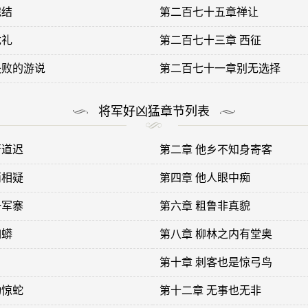
完结
第二百七十五章禅让
优礼
第二百七十三章 西征
失败的游说
第二百七十一章别无选择
将军好凶猛章节列表
行道迟
第二章 他乡不知身寄客
两相疑
第四章 他人眼中痴
一军寨
第六章 粗鲁非真貌
如蟒
第八章 柳林之内有堂奥
第十章 刺客也是惊弓鸟
动惊蛇
第十二章 无事也无非