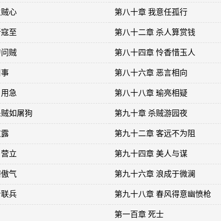
生贼心
第八十章 我意任孤行
新寇至
第八十二章 杀人算赏钱
刀问贼
第八十四章 怜香惜玉人
旧事
第八十六章 恶言相向
当用急
第八十八章 瑜亮相疑
杀贼如屠狗
第九十章 杀贼游园夜
败露
第九十二章 客远不为阻
乡营立
第九十四章 美人与谋
磨傲气
第九十六章 浪成于微澜
者联兵
第九十八章 春风得意幽愤枪
第一百章 死士