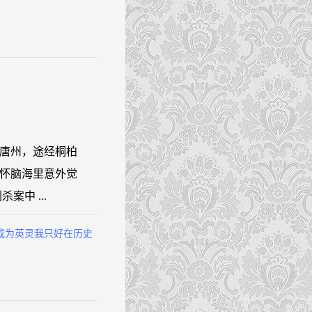
唐州，途经桐柏
怀脑海里意外觉
中 ...
成为英灵我只好在历史