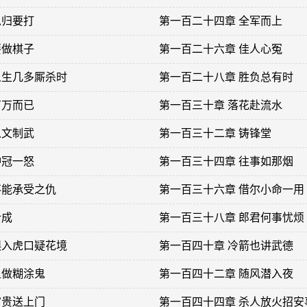
总归要打
第一百二十四章 全军而上
要做棋子
第一百二十六章 佳人心冤
人生几多厮杀时
第一百二十八章 胜负总有时
万万而已
第一百三十章 落花赴流水
以文制武
第一百三十二章 铸锋堂
冲冠一怒
第一百三十四章 往事如那烟
不能承受之仇
第一百三十六章 借尔小命一用
计成
第一百三十八章 郎君何事忧烦
误入虎口疑花境
第一百四十章 冷箭也讲武德
且做糊涂鬼
第一百四十二章 随风潜入夜
富贵送上门
第一百四十四章 杀人放火招安