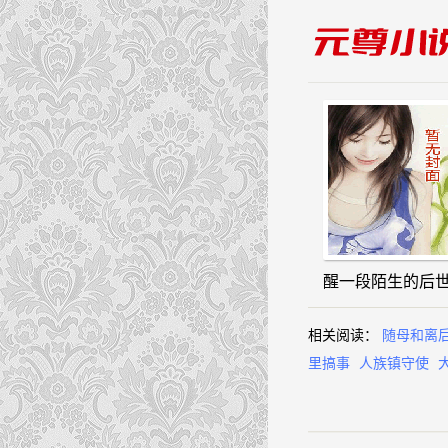
醒一段陌生的后世
相关阅读：
随母和离
里搞事
人族镇守使