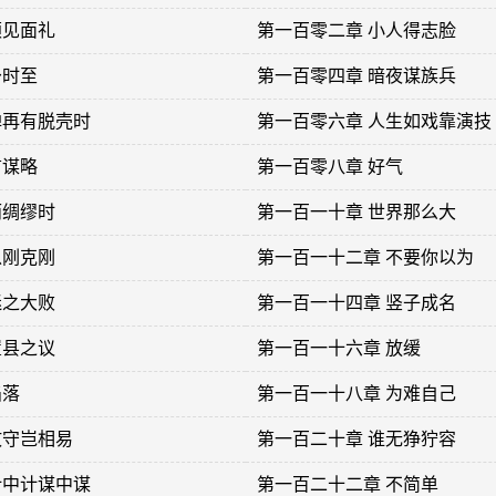
颅见面礼
第一百零二章 小人得志脸
予时至
第一百零四章 暗夜谋族兵
蝉再有脱壳时
第一百零六章 人生如戏靠演技
酋谋略
第一百零八章 好气
雨绸缪时
第一百一十章 世界那么大
以刚克刚
第一百一十二章 不要你以为
迷之大败
第一百一十四章 竖子成名
置县之议
第一百一十六章 放缓
陷落
第一百一十八章 为难自己
攻守岂相易
第一百二十章 谁无狰狞容
计中计谋中谋
第一百二十二章 不简单