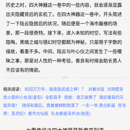
历史之时，四大神器这一卷中的一些内容，就会逐渐显露
出天隐藏背后的玄机了。在四大神器这一卷中，开头简述
了一下陆云隐居后的状况，随后便是一个海市蜃楼的场
景，那一段很奇特。接下来，进入未知的时空，写法有些
隐晦，黑暗之城与镜幻时空都颇为神秘，只是限于字数的
缘故，着墨不多。中间，陆云与叶心仪之间发生了一些暧
昧之事，那是对人性的一种考验，善良有时候会助长男人
不应该有的情欲。
相关阅读：
轮回万万年，我竟是武道之神！？
对着剑说
光明壁垒
卖火箭的小女孩[星际]
全职高手
穿剧：我又被撩了
我好像真的天
赋异禀！
随母和离后，靠着螺蛳粉致富了
一生一世,黑白影画
苍穹
榜：圣灵纪3
都市古仙医
队友都是深井冰[电竞]