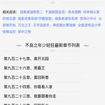
相关阅读：
拯救美强惨男二
不准跟我说话!
青龙图腾
科举相公家
的地主婆
咸鱼逆袭系统/学霸抱抱，咸鱼老婆有系统
官场计中计
从
吞噬开始
万古之王
王爷请留步，神医嫡女要强嫁
全能游戏设计师
情难自控
掌中之物
不良之年少轻狂最新章节列表
第九百二十七章、离开北园
第九百二十六章、黑霸王
第九百二十五章、重回新香
第九百二十四章、你看看人家
第九百二十三章、我要跟着你走