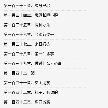
第一百三十三章、缘分已尽
第一百三十四章、我愿长睡不醒
第一百三十五章、两种办法
第一百三十六章、今晚就过来
第一百三十七章、来日报答
第一百三十八章、第一件恶事
第一百三十九章、做过什么亏心事
第一百四十章、赌
第一百四十一章、交个朋友
第一百四十二章、耗子，有你的
第一百四十三章、离开城高