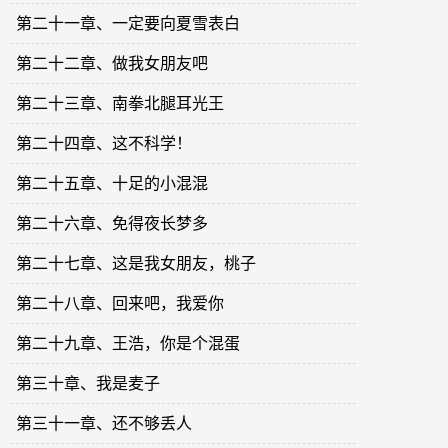
第二十一章、一定要向夏雪表白
第二十二章、做我女朋友吧
第二十三章、南拳北腿耳光王
第二十四章、这不科学！
第二十五章、十足的小混混
第二十六章、免得夜长梦多
第二十七章、这是我女朋友，桃子
第二十八章、回来吧，我爱你
第二十九章、王浩，你是个混蛋
第三十章、我是麦子
第三十一章、还不够丢人