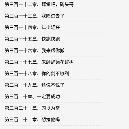
第三百一十二章、拜堂吧，砖头哥
第三百一十三章、我陷进去了
第三百一十四章、年少轻狂
第三百一十五章、快跑快跑
第三百一十六章、我来帮你搬
第三百一十七章、朱颜辞镜花辞树
第三百一十八章、你的剑不够利
第三百一十九章、还说不说了
第三百二十章、一定要成功
第三百二十一章、习以为常
第三百二十二章、想揍他吗