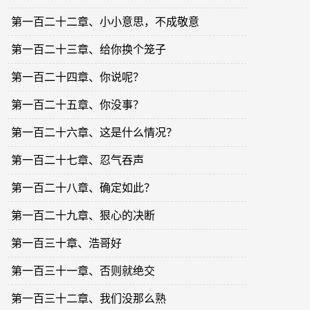
第一百二十二章、小小意思，不成敬意
第一百二十三章、给你换个笼子
第一百二十四章、你说呢？
第一百二十五章、你没事？
第一百二十六章、这是什么情况？
第一百二十七章、忍气吞声
第一百二十八章、确定如此？
第一百二十九章、狠心的决断
第一百三十章、浩哥好
第一百三十一章、否则就绝交
第一百三十二章、我们没那么熟