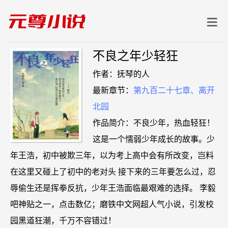
不良之年少轻狂
作者：抚琴的人
最新章节：
第九百二十七章、离开
北园
作品简介：不良少年，热血轻狂！
这是一个懦弱少年成长的故事。少
年王浩，初中被欺三年，以为考上高中会有所改变，岂料
在这里又碰上了初中的老对头 接下来的三年要怎么过，忍
辱偷生还是挥拳反抗，少年王浩面临最艰难的选择。 李毅
吧神贴之一，点击数亿；磨铁中文网超人气小说，引发校
园黑道狂潮，千万不容错过！