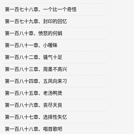
第一百七十八章、一个比一个奇怪
第一百七十九章、封印的回忆
第一百八十章、愤怒的何娟
第一百八十一章、小暧昧
第一百八十二章、骚气十足
第一百八十三章、周墨不高兴
第一百八十四章、五凤向来刁
第一百八十五章、老汤鸭煲
第一百八十六章、丧尽天良
第一百八十七章、选择性失忆
第一百八十八章、唱首歌吧