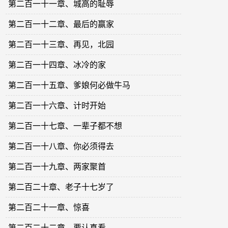
第二百一十一章、城高的耻辱
第二百一十二章、最后的赢家
第二百一十三章、再见，北园
第二百一十四章、冰冷的家
第二百一十五章、爹娘何必做牛马
第二百一十六章、计时开始
第二百一十七章、一辈子都不想
第二百一十八章、你必须得去
第二百一十九章、两家聚首
第二百二十章、老子十七岁了
第二百二十一章、惊喜
第二百二十二章、要认真看