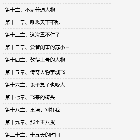
第十章、不是普通人物
第十一章、唯恐天下不乱
第十二章、这次罩不住了
第十三章、爱管闲事的苏小白
第十四章、数得上号的人物
第十五章、传奇人物宇城飞
第十六章、兔子急了也咬人
第十七章、飞来的砖头
第十八章、王浩，别打我
第十九章、那个王八蛋
第二十章、十五天的时间