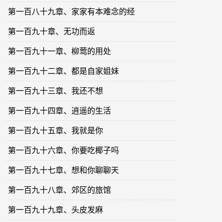
第一百八十九章、家家有本难念的经
第一百九十章、无功而返
第一百九十一章、柳莺的用处
第一百九十二章、都是自家姐妹
第一百九十三章、我还不想
第一百九十四章、逍遥的生活
第一百九十五章、我就是你
第一百九十六章、你要吃椰子吗
第一百九十七章、想和你聊聊天
第一百九十八章、郊区的旅馆
第一百九十九章、头皮发麻