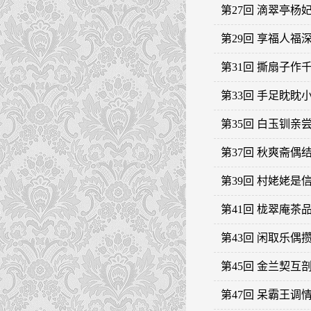
第27回 滴翠亭
第29回 享福人
第31回 撕扇子
第33回 手足眈
第35回 白玉钏
第37回 秋爽斋
第39回 村姥姥
第41回 栊翠庵
第43回 闲取乐
第45回 金兰契
第47回 呆霸王