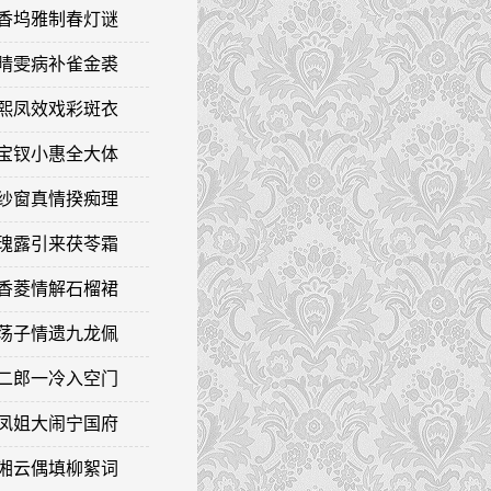
暖香坞雅制春灯谜
勇晴雯病补雀金裘
王熙凤效戏彩斑衣
时宝钗小惠全大体
茜纱窗真情揆痴理
玫瑰露引来茯苓霜
呆香菱情解石榴裙
浪荡子情遗九龙佩
冷二郎一冷入空门
酸凤姐大闹宁国府
史湘云偶填柳絮词