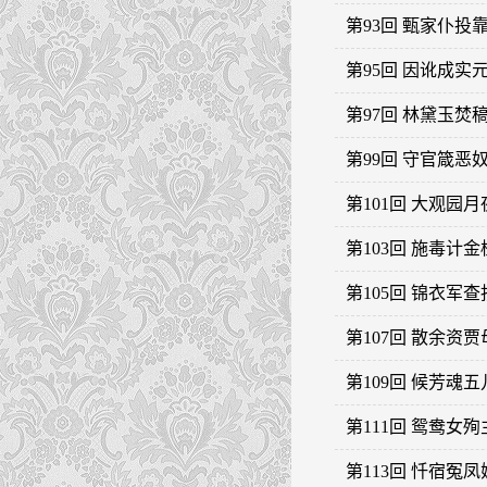
第93回 甄家仆
第95回 因讹成
第97回 林黛玉
第99回 守官箴
第101回 大观园
第103回 施毒计
第105回 锦衣军
第107回 散余资
第109回 候芳魂
第111回 鸳鸯女
第113回 忏宿冤