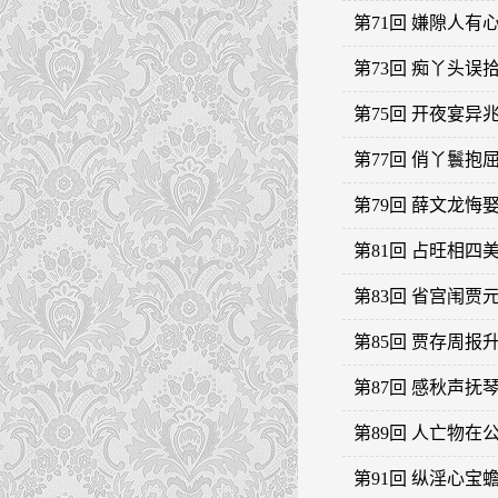
第71回 嫌隙人
第73回 痴丫头
第75回 开夜宴
第77回 俏丫鬟
第79回 薛文龙
第81回 占旺相
第83回 省宫闱
第85回 贾存周
第87回 感秋声
第89回 人亡物
第91回 纵淫心