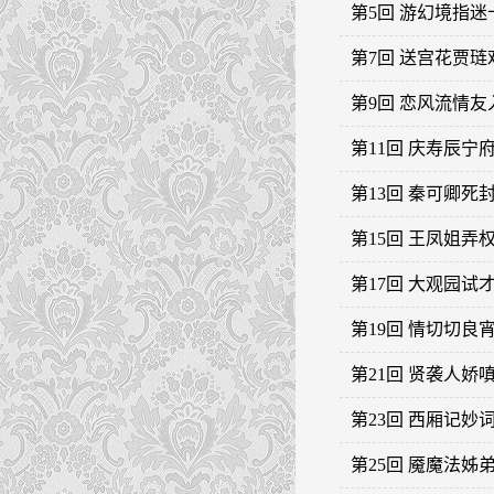
第5回 游幻境指
第7回 送宫花贾
第9回 恋风流情
第11回 庆寿辰
第13回 秦可卿
第15回 王凤姐
第17回 大观园
第19回 情切切
第21回 贤袭人
第23回 西厢记
第25回 魇魔法