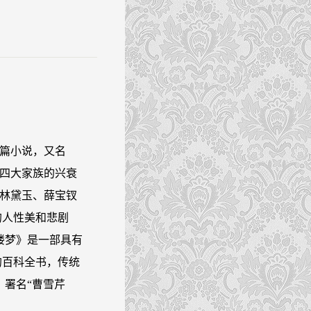
篇小说，又名
四大家族的兴衰
林黛玉、薛宝钗
的人性美和悲剧
楼梦》是一部具有
的百科全书，传统
，署名“曹雪芹