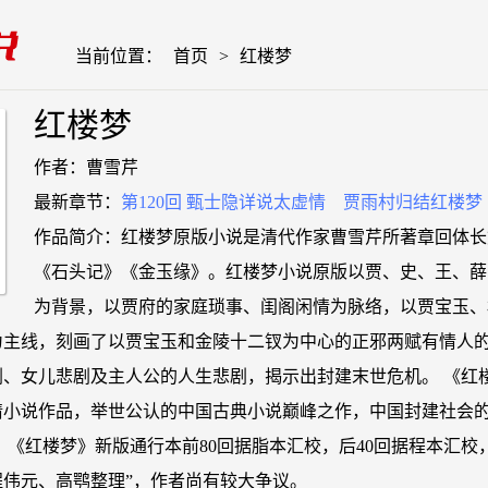
当前位置：
首页
>
红楼梦
红楼梦
作者：曹雪芹
最新章节：
第120回 甄士隐详说太虚情 贾雨村归结红楼梦
作品简介：红楼梦原版小说是清代作家曹雪芹所著章回体长
《石头记》《金玉缘》。红楼梦小说原版以贾、史、王、薛
为背景，以贾府的家庭琐事、闺阁闲情为脉络，以贾宝玉、
为主线，刻画了以贾宝玉和金陵十二钗为中心的正邪两赋有情人
剧、女儿悲剧及主人公的人生悲剧，揭示出封建末世危机。 《红
情小说作品，举世公认的中国古典小说巅峰之作，中国封建社会
 《红楼梦》新版通行本前80回据脂本汇校，后40回据程本汇校
伟元、高鹗整理”，作者尚有较大争议。