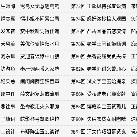
有心生嫌隙 鸳鸯女无意遇鸳鸯
第72回 王熙凤恃强羞说病 
误拾绣春囊 懦小姐不问累金凤
第74回 惑奸谗抄检大观园 
异兆发悲音 赏中秋新词得佳谶
第76回 凸碧堂品笛感凄清 
抱屈夭风流 美优伶斩情归水月
第78回 老学士闲征姽婳词 
悔娶河东狮 贾迎春误嫁中山狼
第80回 美香菱屈受贪夫棒 
四美钓游鱼 奉严词两番入家塾
第82回 老学究讲义警顽心 
贾元妃染恙 闹闺阃薛宝钗吞声
第84回 试文字宝玉始提亲 
报升郎中任 薛文起复惹放流刑
第86回 受私贿老官翻案牍 
抚琴悲往事 坐禅寂走火入邪魔
第88回 博庭欢宝玉赞孤儿 
在公子填词 蛇影杯弓颦卿绝粒
第90回 失绵衣贫女耐嗷嘈 
宝蟾工设计 布疑阵宝玉妄谈禅
第92回 评女传巧姐慕贤良 