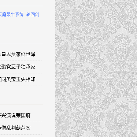
天庭最牛系统
轮回剑
 沐皇恩贾家延世泽
 欣聚党恶子独承家
 证同类宝玉失相知
子兴演说荣国府
芦僧乱判葫芦案