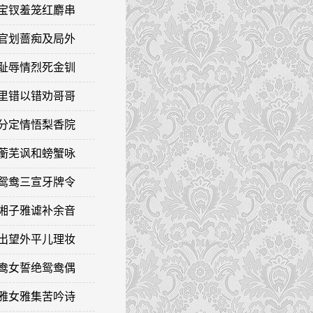
薛宝钗羞笼红麝串
龄官划蔷痴及局外
含耻辱情烈死金钏
错里错以错劝哥哥
识分定情悟梨香院
薛蘅芜讽和螃蟹咏
金鸳鸯三宣牙牌令
潇湘子雅谑补余音
喜出望外平儿理妆
鸳鸯女誓绝鸳鸯偶
慕雅女雅集苦吟诗