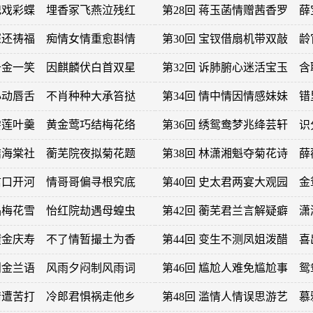
杨妃戏彩蝶 埋香冢飞燕泣残红
第28回 蒋玉菡情赠茜香罗 
福深还祷福 痴情女情重愈斟情
第30回 宝钗借扇机带双敲 
作千金一笑 因麒麟伏白首双星
第32回 诉肺腑心迷活宝玉 
眈小动唇舌 不肖种种大承笞挞
第34回 情中情因情感妹妹 
亲尝莲叶羹 黄金莺巧结梅花络
第36回 绣鸳鸯梦兆绛芸轩 
偶结海棠社 蘅芜院夜拟菊花题
第38回 林潇湘魁夺菊花诗 
是信口开河 情哥哥偏寻根究底
第40回 史太君两宴大观园 
茶品梅花雪 怡红院劫遇母蝗虫
第42回 蘅芜君兰言解疑癖 
偶攒金庆寿 不了情暂撮土为香
第44回 变生不测凤姐泼醋 
互剖金兰语 风雨夕闷制风雨词
第46回 尴尬人难免尴尬事 
调情遭苦打 冷郎君惧祸走他乡
第48回 滥情人情误思游艺 