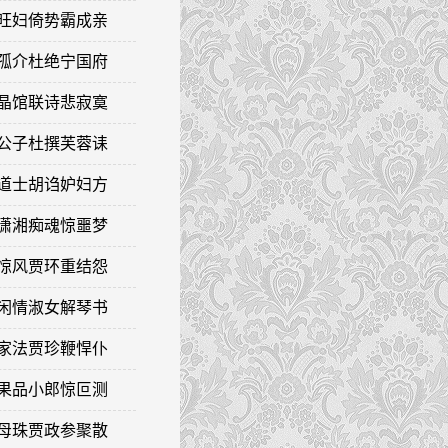
来旺妇倚势霸成亲
矢孤介杜绝宁国府
凹晶馆联诗悲寂寞
痴公子杜撰芙蓉诔
王道士胡诌妒妇方
病潇湘痴魂惊噩梦
探惊风贾环重结怨
寄闲情淑女解琴书
正家法贾珍鞭悍仆
送果品小郎惊叵测
玩母珠贾政参聚散