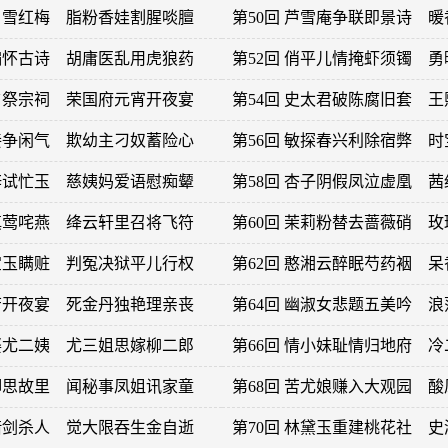
界白雪红梅 脂粉香娃割腥啖膻
第50回 芦雪庵争联即景诗 
新编怀古诗 胡庸医乱用虎狼药
第52回 俏平儿情掩虾须镯 
除夕祭宗祠 荣国府元宵开夜宴
第54回 史太君破陈腐旧套 
愚妾争闲气 欺幼主刁奴蓄险心
第56回 敏探春兴利除宿弊 
情辞试忙玉 慈姨妈爱语慰痴颦
第58回 杏子阴假凤泣虚凰 
边嗔莺咤燕 绛云轩里召将飞符
第60回 茉莉粉替去蔷薇硝 
器宝玉瞒赃 判冤决狱平儿行权
第62回 憨湘云醉眠芍药裀 
群芳开夜宴 死金丹独艳理亲丧
第64回 幽淑女悲题五美吟 
偷娶尤二姨 尤三姐思嫁柳二郎
第66回 情小妹耻情归地府 
颦卿思故里 闻秘事凤姐讯家童
第68回 苦尤娘赚入大观园 
用借剑杀人 觉大限吞生金自逝
第70回 林黛玉重建桃花社 