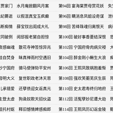
投靠贾家门 水月庵掀翻风月案
第94回 宴海棠贾母赏花妖 
实元妃薨逝 以假混真宝玉疯癫
第96回 瞒消息凤姐设奇谋 
焚稿断痴情 薛宝钗出闺成大礼
第98回 苦绛珠魂归离恨天 
恶奴同破例 阅邸报老舅自担惊
第100回 破好事香菱结深恨
月夜感幽魂 散花寺神签惊异兆
第102回 宁国府骨肉病灾祲
金桂自焚身 昧真禅雨村空遇旧
第104回 醉金刚小鳅生大浪
查抄宁国府 骢马使弹劾平安州
第106回 王熙凤致祸抱羞惭
贾母明大义 复世职政老沐天恩
第108回 强欢笑蘅芜庆生辰
五儿承错爱 还孽债迎女返真元
第110回 史太君寿终归地府
殉主登太虚 狗彘奴欺天招伙盗
第112回 活冤孽妙尼遭大劫
凤姐托村妪 释旧憾情婢感痴郎
第114回 王熙凤历幻返金陵