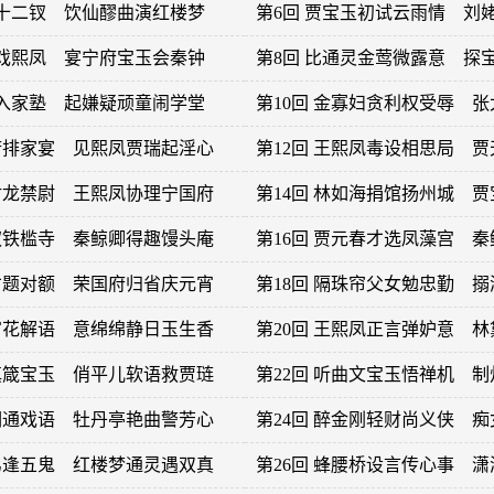
迷十二钗 饮仙醪曲演红楼梦
第6回 贾宝玉初试云雨情 刘
琏戏熙凤 宴宁府宝玉会秦钟
第8回 比通灵金莺微露意 探
友入家塾 起嫌疑顽童闹学堂
第10回 金寡妇贪利权受辱 
宁府排家宴 见熙凤贾瑞起淫心
第12回 王熙凤毒设相思局 
死封龙禁尉 王熙凤协理宁国府
第14回 林如海捐馆扬州城 
弄权铁槛寺 秦鲸卿得趣馒头庵
第16回 贾元春才选凤藻宫 
试才题对额 荣国府归省庆元宵
第18回 隔珠帘父女勉忠勤 
良宵花解语 意绵绵静日玉生香
第20回 王熙凤正言弹妒意 
娇嗔箴宝玉 俏平儿软语救贾琏
第22回 听曲文宝玉悟禅机 
妙词通戏语 牡丹亭艳曲警芳心
第24回 醉金刚轻财尚义侠 
姊弟逢五鬼 红楼梦通灵遇双真
第26回 蜂腰桥设言传心事 