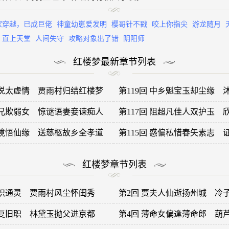
家穿越，已成巨佬
神童幼崽爱发明
樱哥针不戳
咬上你指尖
游龙随月
直上天堂
人间失守
攻略对象出了错
阴阳师
红楼梦最新章节列表
详说太虚情 贾雨村归结红楼梦
第119回 中乡魁宝玉却尘缘
舅兄欺弱女 惊谜语妻妾谏痴人
第117回 阻超凡佳人双护玉
幻境悟仙缘 送慈柩故乡全孝道
第115回 惑偏私惜春矢素志
红楼梦章节列表
幻识通灵 贾雨村风尘怀闺秀
第2回 贾夫人仙逝扬州城 冷
缘复旧职 林黛玉抛父进京都
第4回 薄命女偏逢薄命郎 葫