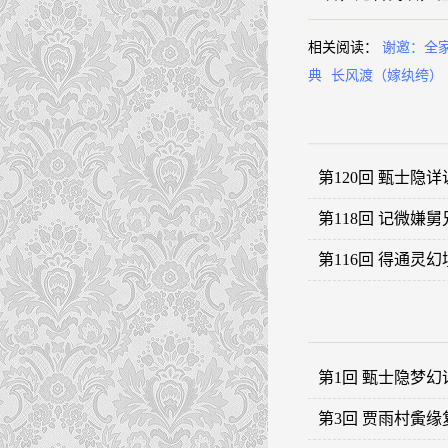
相关阅读：
谢邀：全
典
长风渡（嫁纨绔）
第120回 甄士隐
第118回 记微嫌
第116回 得通灵
第1回 甄士隐梦
第3回 贾雨村夤