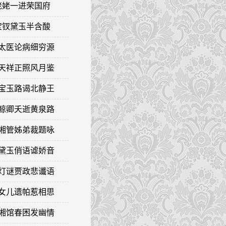
姥姥一进荣国府
宝钗黛玉半含酸
张太医论病细穷源
贾天祥正照风月鉴
贾宝玉路谒北静王
秦鲸卿夭逝黄泉路
搦湘管姊弟裁题咏
林黛玉俏语谑娇音
制灯谜贾政悲谶语
痴女儿遗帕惹相思
潇湘馆春困发幽情