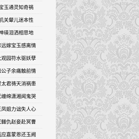
失宝玉通灵知奇祸
泄机关颦儿迷本性
病神瑛泪洒相思地
 悲远嫁宝玉感离情
 大观园符水驱妖孽
 痴公子余痛触前情
 贾太君祷天消祸患
 死缠绵潇湘闻鬼哭
 王凤姐力诎失人心
 死雠仇赵妾赴冥曹
 甄应嘉蒙恩还玉阙