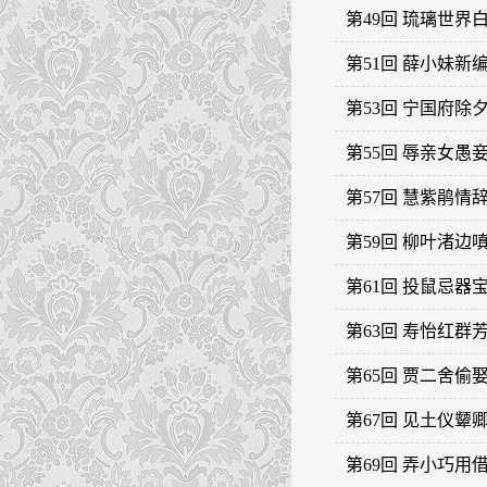
第49回 琉璃世
第51回 薛小妹
第53回 宁国府
第55回 辱亲女
第57回 慧紫鹃
第59回 柳叶渚
第61回 投鼠忌
第63回 寿怡红
第65回 贾二舍
第67回 见土仪
第69回 弄小巧