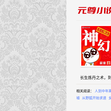
长生炼丹之术，到
相关阅读：
人到中年
墟
从野狐开始求道