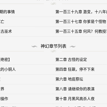
期的事情
第一百三十九章 激变，十八年
死亡
第一百三十七章 你爹是个怪物
上古巫术
第一百三十五章 何风？何教授
神幻章节列表
【绝密】
第二章 古怪的设定
我的小铜人
第四章 狂飙，停不下来
变
第六章 地底祭坛
世界
第八章 请继续你的表演
的操作
第十章 月黑风高杀人夜