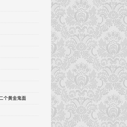
二个黄金鬼面