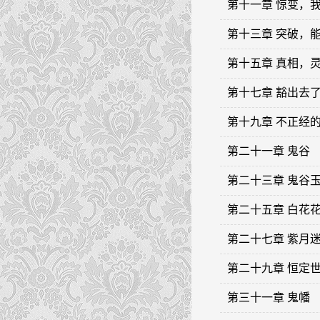
第十一章 惊变，
第十三章 突破，
第十五章 真相，
第十七章 豁出去
第十九章 不正经
第二十一章 鬼谷
第二十三章 鬼谷
第二十五章 白花
第二十七章 紫月
第二十九章 恒定
第三十一章 鬼幡