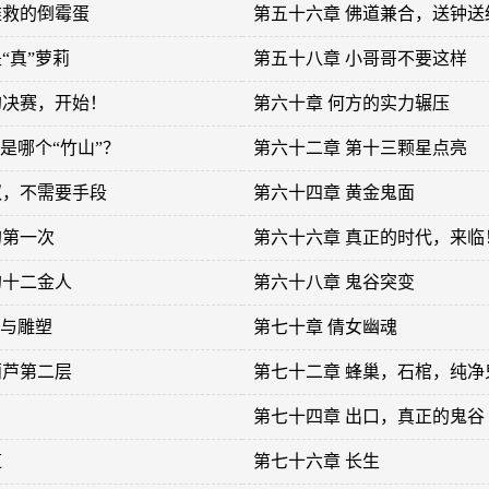
难救的倒霉蛋
第五十六章 佛道兼合，送钟送
“真”萝莉
第五十八章 小哥哥不要这样
的决赛，开始！
第六十章 何方的实力辗压
”是哪个“竹山”？
第六十二章 第十三颗星点亮
蚁，不需要手段
第六十四章 黄金鬼面
的第一次
第六十六章 真正的时代，来临
的十二金人
第六十八章 鬼谷突变
”与雕塑
第七十章 倩女幽魂
葫芦第二层
第七十二章 蜂巢，石棺，纯净
第七十四章 出口，真正的鬼谷
道
第七十六章 长生