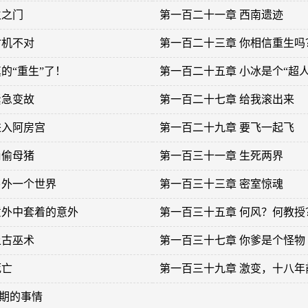
生之门
第一百二十一章 西南遗迹
时机不对
第一百二十三章 你相信重生吗
的“重生”了！
第一百二十五章 小冰是个“超人
紧急变故
第一百二十七章 给我滚出来
进入阿房宫
第一百二十九章 要飞一起飞
尚偷母猪
第一百三十一章 生死两界
另外一个世界
第一百三十三章 密室惊魂
意外中套着的意外
第一百三十五章 何风？何教授
上古巫术
第一百三十七章 你爹是个怪物
死亡
第一百三十九章 激变，十八年
期的事情