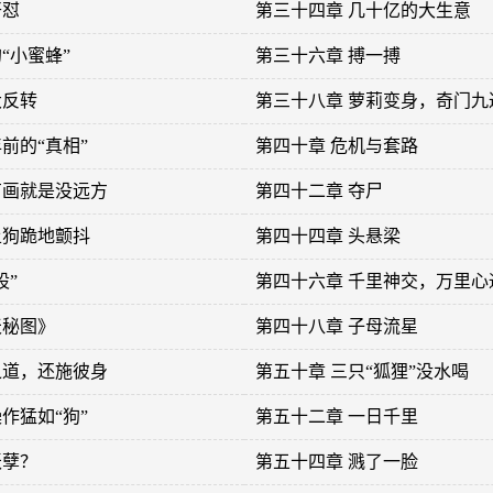
开怼
第三十四章 几十亿的大生意
“小蜜蜂”
第三十六章 搏一搏
大反转
第三十八章 萝莉变身，奇门九
前的“真相”
第四十章 危机与套路
有画就是没远方
第四十二章 夺尸
土狗跪地颤抖
第四十四章 头悬梁
股”
第四十六章 千里神交，万里心
天秘图》
第四十八章 子母流星
之道，还施彼身
第五十章 三只“狐狸”没水喝
作猛如“狗”
第五十二章 一日千里
妖孽？
第五十四章 溅了一脸