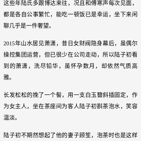
这些年陆氏多跟博达来往，况且和傅寒声每次见面，
都是各自公事繁忙，能吃一顿饭已是幸运，坐下来闲
聊几乎是一件奢望。
2015年山水居见萧潇，昔日女财阀隐身幕后，虽偶尔
操控集团运营，但已很少在公司走动，所以陆子初看
到的萧潇，洗尽铅华，虽怀孕数月，却依然气质高
雅。
长发松松的挽了一个髻，用一支白玉簪斜插固定，作
为女主人，坐在茶座间为客人陆子初斟茶泡水，笑容
温淡。
陆子初不期然想起了他的妻子顾笙，泡茶时也是这样