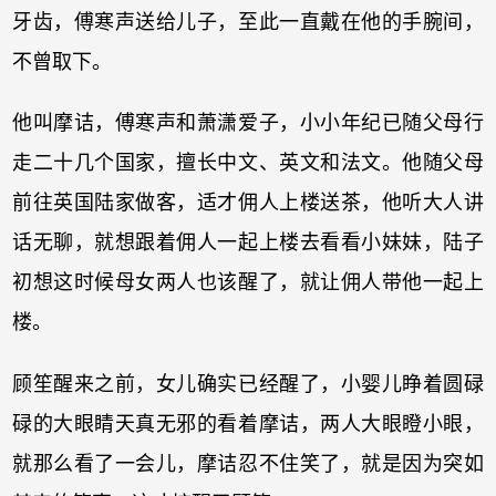
牙齿，傅寒声送给儿子，至此一直戴在他的手腕间，
不曾取下。
他叫摩诘，傅寒声和萧潇爱子，小小年纪已随父母行
走二十几个国家，擅长中文、英文和法文。他随父母
前往英国陆家做客，适才佣人上楼送茶，他听大人讲
话无聊，就想跟着佣人一起上楼去看看小妹妹，陆子
初想这时候母女两人也该醒了，就让佣人带他一起上
楼。
顾笙醒来之前，女儿确实已经醒了，小婴儿睁着圆碌
碌的大眼睛天真无邪的看着摩诘，两人大眼瞪小眼，
就那么看了一会儿，摩诘忍不住笑了，就是因为突如