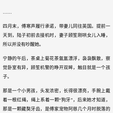
……
四月末，傅寒声履行承诺，带妻儿同往英国。提前一
天到，陆子初前去接机时，妻子顾笙刚哄女儿入睡，
所以并没有吵醒她。
宁静的午后，茶桌上菊花茶氤氲漂浮，袅袅飘散，察
觉卧室有异，顾笙机警的睁开双眸，触目就是一个孩
子。
那是一个小男孩，头发浓密，长得很漂亮，手腕上戴
着一根红绳，绳上系着一颗“狗牙”，后来她才知道，
那是一颗藏獒牙齿，是傅家宠物阿慈几个月时脱落的