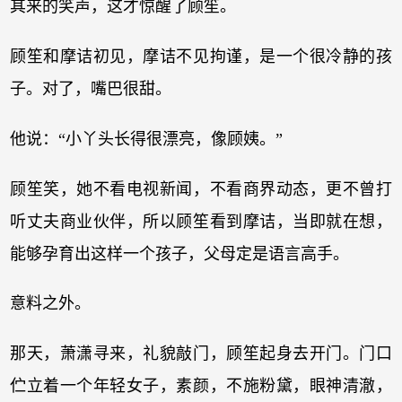
其来的笑声，这才惊醒了顾笙。
顾笙和摩诘初见，摩诘不见拘谨，是一个很冷静的孩
子。对了，嘴巴很甜。
他说：“小丫头长得很漂亮，像顾姨。”
顾笙笑，她不看电视新闻，不看商界动态，更不曾打
听丈夫商业伙伴，所以顾笙看到摩诘，当即就在想，
能够孕育出这样一个孩子，父母定是语言高手。
意料之外。
那天，萧潇寻来，礼貌敲门，顾笙起身去开门。门口
伫立着一个年轻女子，素颜，不施粉黛，眼神清澈，