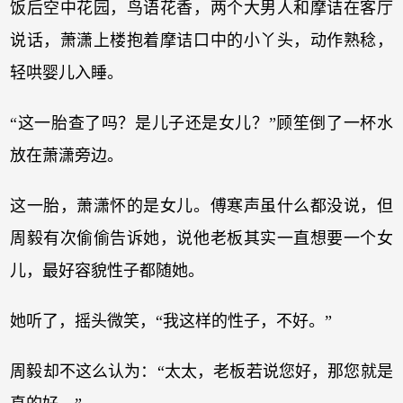
饭后空中花园，鸟语花香，两个大男人和摩诘在客厅
说话，萧潇上楼抱着摩诘口中的小丫头，动作熟稔，
轻哄婴儿入睡。
“这一胎查了吗？是儿子还是女儿？”顾笙倒了一杯水
放在萧潇旁边。
这一胎，萧潇怀的是女儿。傅寒声虽什么都没说，但
周毅有次偷偷告诉她，说他老板其实一直想要一个女
儿，最好容貌性子都随她。
她听了，摇头微笑，“我这样的性子，不好。”
周毅却不这么认为：“太太，老板若说您好，那您就是