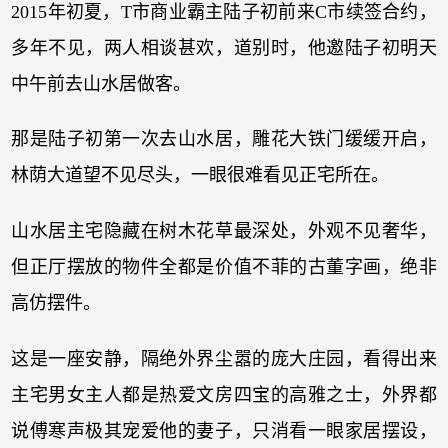
2015年初夏，T市商业霸主陆子初前来C市续签合约，
多年不见，两人相谈甚欢，道别时，他邀陆子初明天
中午前去山水居做客。
那是陆子初第一次去山水居，雕花大铁门缓缓开启，
林荫大道望不见尽头，一眼很难看见正宅所在。
山水居主宅隐藏在树木花草最深处，外观不见奢华，
但正厅摆放的物件全都是价值不菲的古董字画，绝非
高仿摆件。
这是一座安静，隔绝外界尘嚣的庞大庄园，看得出来
主宅男女主人都是热爱文房四宝的高雅之士，外界都
说傅寒声极其宠爱他的妻子，只消看一眼家居摆设，