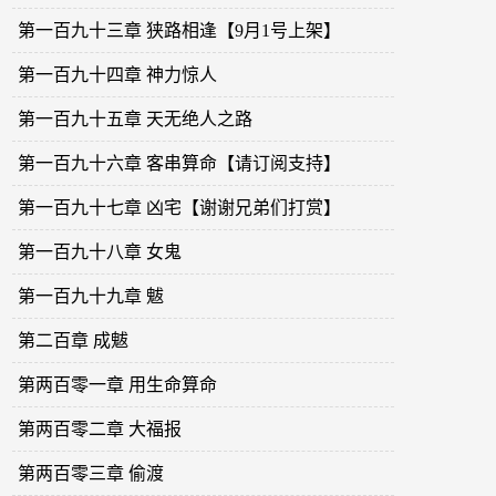
第一百九十三章 狭路相逢【9月1号上架】
第一百九十四章 神力惊人
第一百九十五章 天无绝人之路
第一百九十六章 客串算命【请订阅支持】
第一百九十七章 凶宅【谢谢兄弟们打赏】
第一百九十八章 女鬼
第一百九十九章 魃
第二百章 成魃
第两百零一章 用生命算命
第两百零二章 大福报
第两百零三章 偷渡