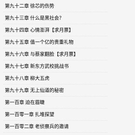
第九十二章 徐芯的伤势
第九十三章 什么是黑社会？
第九十四章 心情澎湃【求月票】
第九十五章 值一个亿的贵重礼物
第九十六章 与蔡家翻脸【求月票】
第九十七章 新东方武校挑战书
第九十八章 柳大五虎
第九十九章 无上仙道的秘密
第一百章 迫在眉睫
第一百零一章 扎堆探望
第一百零二章 老侦察兵的邀请