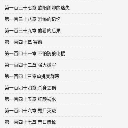
第一百三十七章 欧阳卿卿的迷失
第一百三十八章 恐怖的记忆
第一百三十九章 偷看的后果
第一百四十章 赛前
第一百四十一章 不怕防狼电棍
第一百四十二章 强大援军
第一百四十三章单挑变群殴
第一百四十四章 杀身之祸
第一百四十五章 红颜祸水
第一百四十六章 毁尸灭迹
第一百四十七章 昔日情敌