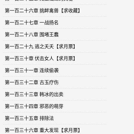
第一百二十六章 挑衅禽兽【求收藏】
第一百二十七章 一战扬名
第一百二十八章 围堵王蠢
第一百二十九 逃之夭夭【求月票】
第一百三十章 伏击女人【求月票】
第一百三十一章 连续偷袭
第一百三十二章 古玉疗伤
第一百三十三章 韩冰的出卖
第一百三十四章 邪恶的萌芽
第一百三十五章 排除法
第一百三十六章 重大发现【求月票】