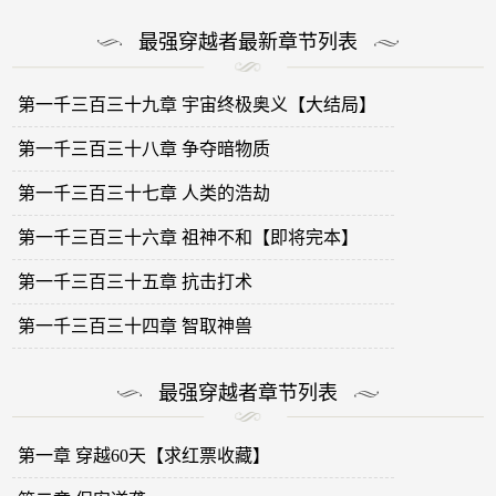
最强穿越者最新章节列表
第一千三百三十九章 宇宙终极奥义【大结局】
第一千三百三十八章 争夺暗物质
第一千三百三十七章 人类的浩劫
第一千三百三十六章 祖神不和【即将完本】
第一千三百三十五章 抗击打术
第一千三百三十四章 智取神兽
最强穿越者章节列表
第一章 穿越60天【求红票收藏】