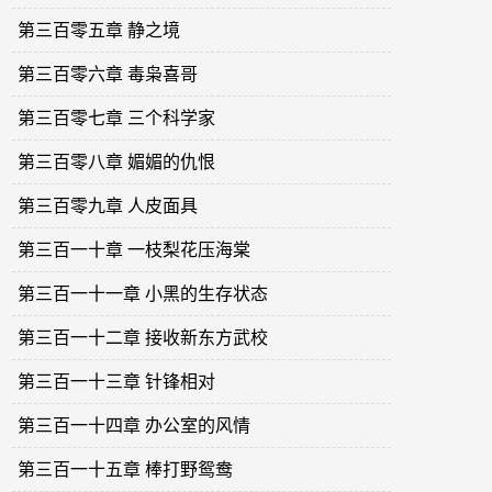
第三百零五章 静之境
第三百零六章 毒枭喜哥
第三百零七章 三个科学家
第三百零八章 媚媚的仇恨
第三百零九章 人皮面具
第三百一十章 一枝梨花压海棠
第三百一十一章 小黑的生存状态
第三百一十二章 接收新东方武校
第三百一十三章 针锋相对
第三百一十四章 办公室的风情
第三百一十五章 棒打野鸳鸯