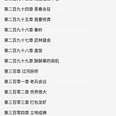
第二百九十四章 青春永驻
第二百九十五章 我要修真
第二百九十六章 秦岭
第二百九十七章 武林盛会
第二百九十八章 盒饭
第二百九十九章 酥酥果的商机
第三百章 过河拆桥
第三百零一章 老兵会议
第三百零二章 世界很大
第三百零三章 打包龙虾
第三百零四章 立地成佛