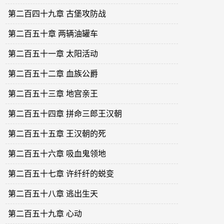
第二百四十九章 古堡攻防战
第二百五十章 两辆油罐车
第二百五十一章 太阳活动
第二百五十二章 血族公爵
第二百五十三章 地宫亲王
第二百五十四章 拼命三郎王汉朝
第二百五十五章 王汉朝的死
第二百五十六章 吸血鬼领地
第二百五十七章 许纤纤的蜕变
第二百五十八章 逃出生天
第二百五十九章 心动