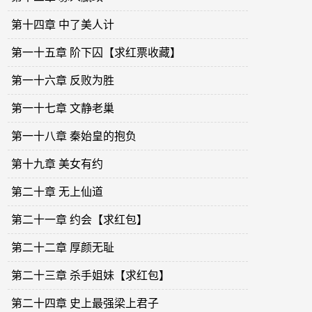
第十四章 中了美人计
第一十五章 阶下囚【求红票收藏】
第一十六章 反败为胜
第一十七章 文静老巢
第一十八章 秦始皇的抱负
第十九章 美女有约
第二十章 无上仙道
第二十一章 约会【求红包】
第二十二章 厚颜无耻
第二十三章 杀手姐妹【求红包】
第二十四章 史上最强梁上君子