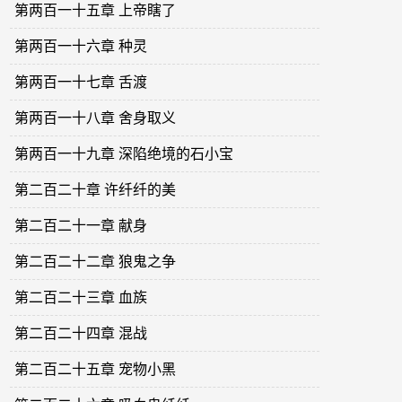
第两百一十五章 上帝瞎了
第两百一十六章 种灵
第两百一十七章 舌渡
第两百一十八章 舍身取义
第两百一十九章 深陷绝境的石小宝
第二百二十章 许纤纤的美
第二百二十一章 献身
第二百二十二章 狼鬼之争
第二百二十三章 血族
第二百二十四章 混战
第二百二十五章 宠物小黑