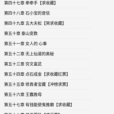
第四十七章 牵牵手【求收藏】
第四十八章 石小宝的音信
第四十九章 五大夫松【哭求收藏】
第五十章 泰山变数
第五十一章 女人的 心事
第五十二章 无上仙道的奥秘
第五十三章 穷文富武
第五十四章 点石成金【求收藏红票】
第五十五章 修真者宝藏【冲榜求票】
第五十六章 王蠢救母
第五十七章 有钱能使鬼推磨【求收藏】