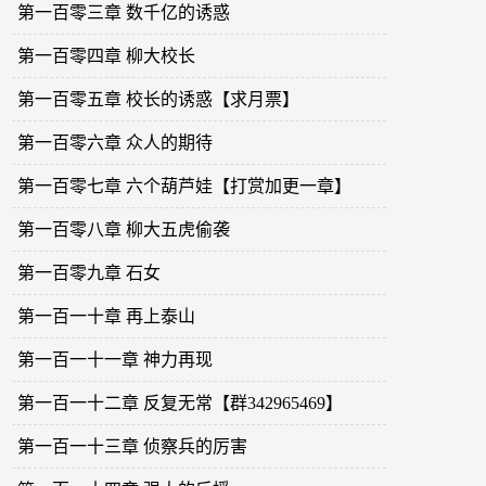
第一百零三章 数千亿的诱惑
第一百零四章 柳大校长
第一百零五章 校长的诱惑【求月票】
第一百零六章 众人的期待
第一百零七章 六个葫芦娃【打赏加更一章】
第一百零八章 柳大五虎偷袭
第一百零九章 石女
第一百一十章 再上泰山
第一百一十一章 神力再现
第一百一十二章 反复无常【群342965469】
第一百一十三章 侦察兵的厉害