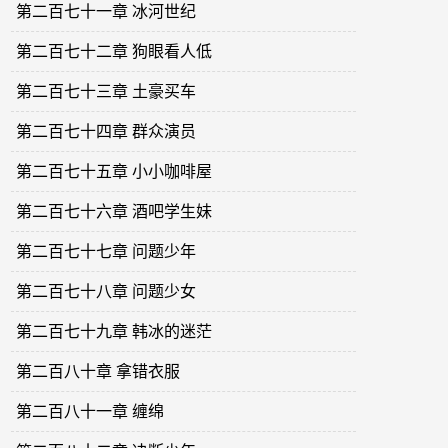
第二百七十一章 冰河世纪
第二百七十二章 狗眼看人低
第二百七十三章 土豪买车
第二百七十四章 群众演员
第二百七十五章 小小咖啡屋
第二百七十六章 酒吧学生妹
第二百七十七章 问题少年
第二百七十八章 问题少女
第二百七十九章 韩冰的迷茫
第二百八十章 拿错衣服
第二百八十一章 缠绵