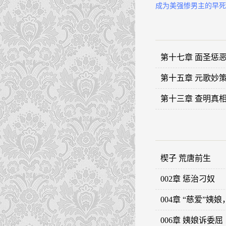
成为美强惨男主的早死
第十七章 面圣惩
第十五章 元歌妙策
第十三章 查明真相
楔子 荒唐前生
002章 惩治刁奴
004章 “慈爱”姨
006章 姨娘诉委屈