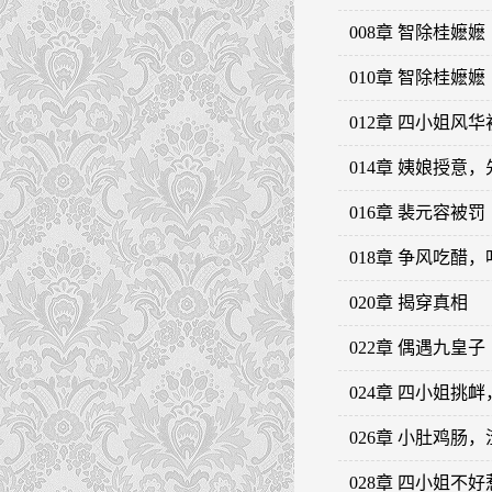
008章 智除桂嬷
010章 智除桂嬷
012章 四小姐风
014章 姨娘授意
016章 裴元容被罚
018章 争风吃醋
020章 揭穿真相
022章 偶遇九皇子
024章 四小姐挑
026章 小肚鸡肠
028章 四小姐不好