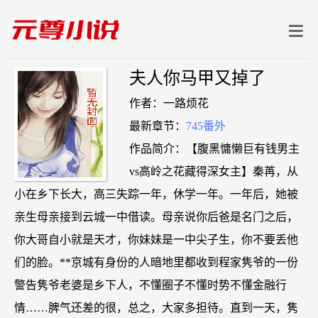
夫人你马甲又掉了
作者：一路烦花
最新章节：
745番外
作品简介：【腹黑慵懒巨有钱男主
vs高岭之花藏得深女主】秦苒，从
小在乡下长大，高三失踪一年，休学一年。一年后，她被
亲生母亲接到云城一中借读。母亲说你后爸是名门之后，
你大哥自小就是天才，你妹妹是一中尖子生，你不要丢他
们的脸。**京城有身份的人暗地里都收到程家隽爷的一份
警告隽爷老婆是乡下人，不懂圈子不懂时势不懂金融行
情……脾气还差的很，总之，大家多担待。直到一天，隽