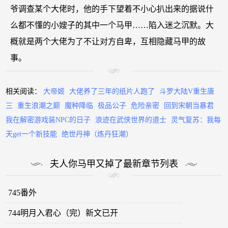
爷调查某个大佬时，他的手下望着不小心扒出来的据说什
么都不懂的小嫂子的其中一个马甲……陷入迷之沉默。大
概就是两个大佬为了不让对方自卑，互相隐藏马甲的故
事。
相关阅读：
大帝姬
大佬养了三年的纸片人跑了
斗罗大陆V重生唐
三
重生浪潮之巅
魔种降临
极品公子
危险亲密
回到宋朝当暴君
我在解密游戏装NPC的日子
浪迹在武侠世界的道士
灵气复苏：我每
天get一个新技能
绝世丹神（炼丹狂潮）
夫人你马甲又掉了最新章节列表
745番外
744明月入君心（完）新文已开