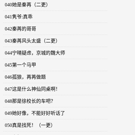
040她是秦苒（二更）
041隽爷:真乖
042秦苒的哥哥
043秦苒风头太盛（二更）
044宁晴疑虑，京城的魏大师
045第一个马甲
046孤狼，苒苒做题
047这是什么神仙同桌啊！
048那是徐校长的车吧？
049她好像，不能好好听话了
050真是找死！（一更）