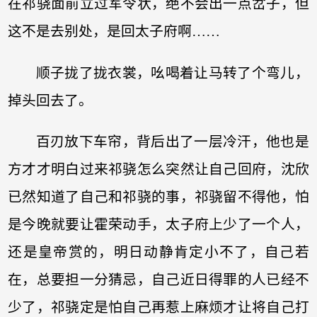
在祁骁面前立过军令状，绝不会出一点岔子，但
这不是去别处，是回太子府啊……
顺子拢了拢衣裳，吆喝着让马转了个弯儿，
掉头回去了。
百刃放下车帘，背后出了一层冷汗，他也是
方才才明白过来祁骁怎么突然让自己回府，沈欣
已然知道了自己和祁骁的事，祁骁留不得他，怕
是今晚就要让霍荣动手，太子府上少了一个人，
还是皇帝赏的，明日动静肯定小不了，自己若
在，总要担一分猜忌，自己近日得罪的人已经不
少了，祁骁定是怕自己再惹上麻烦才让将自己打