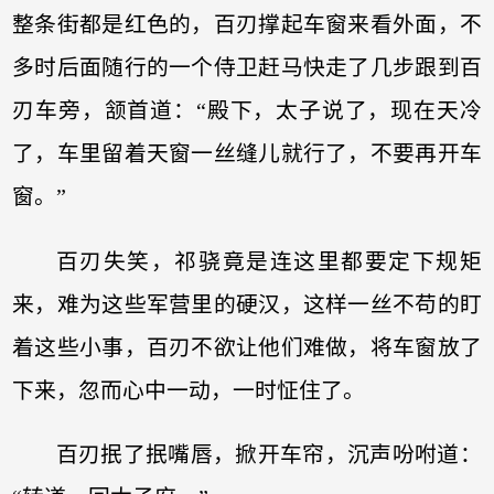
整条街都是红色的，百刃撑起车窗来看外面，不
多时后面随行的一个侍卫赶马快走了几步跟到百
刃车旁，颔首道：“殿下，太子说了，现在天冷
了，车里留着天窗一丝缝儿就行了，不要再开车
窗。”
百刃失笑，祁骁竟是连这里都要定下规矩
来，难为这些军营里的硬汉，这样一丝不苟的盯
着这些小事，百刃不欲让他们难做，将车窗放了
下来，忽而心中一动，一时怔住了。
百刃抿了抿嘴唇，掀开车帘，沉声吩咐道：