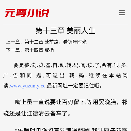
第十三章 美丽人生
上一章：
第十二章 赴前路，看锦年时光
下一章：
第十四章 戒指
要是被.浏.览.器.自.动.转.码.阅.读.了,会有.很.多.
广.告和问.题,可退出.转.码.继续在本站阅
读,
www.yuzunty.cc
,最新网址一定要记住哦。
嘴上虽一直说要让百刃留下,等用罢晚膳，祁
骁还是让江德清去备车了。
“午膳时见你挺喜欢那道醉蟹,我让厨子新取