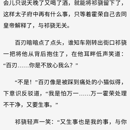
会儿只说天晚了又喝了酒，就能将祁骁留下了，
这样太子府中再有什么事，只等着霍荣自己去同
皇帝解释了，与祁骁无关。
百刃暗暗点了点头，谁知车刚转出街口祁骁
一把将他从背后抱住了，在他耳畔低声笑道：
“百刃……你是不放心我么？”
“不是！”百刃像是被踩到痛处的小猫似得，
下意识反驳道，“我是怕万一……万一霍荣处理
不干净，又要生事。”
祁骁轻声一笑：“又生事也是我的事，与你