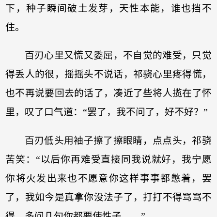
下，种子瞬间破土发芽，天性本能，谁也挡不
住。
百刃心里又慌又委屈，不自觉的难受，只觉
得丢人的很，摇摇头不说话，祁骁心里疼得慌，
也不再说要回去的话了，凑近了些将人揽在了怀
里，叹了口气道：“罢了，我不问了，好不好？”
百刃低头用袖子擦了擦眼睛，点点头，祁骁
苦笑：“以后你再难受直接同我说就好，我宁愿
你将火发出来也不愿意你这样事事都憋着，罢
了，我如今是真拿你没法子了，打打不得骂骂不
得，多问几句你都要使性子……”