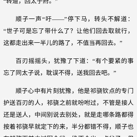
“转道，回太子府。”
顺子一声“吁——”停下马，转头不解道：
“世子可是忘了带什么了？让他们回去取就行，
这都走出来一半儿的路了，不值当再回去。”
百刃摇摇头，犹豫了下道：“有个要紧的事
忘了同太子说，耽误不得，送我回去吧。”
顺子心中有片刻犹豫，他是祁骁钦点的专门
护送百刃的人，祁骁之前就吩咐过，不管是接人
还是送人，中间别说去别处，就是走哪条路都得
按着祁骁早就定下的来，半分都错不得，顺子也