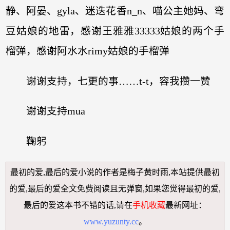
静、阿晏、gyla、迷迭花香n_n、喵公主她妈、弯
豆姑娘的地雷，感谢王雅雅33333姑娘的两个手
榴弹，感谢阿水水rimy姑娘的手榴弹
谢谢支持，七更的事……t-t，容我攒一赞
谢谢支持mua
鞠躬
最初的爱,最后的爱小说
的作者是梅子黄时雨,本站提供
最初
的爱,最后的爱全文免费阅读
且无弹窗,如果您觉得
最初的爱,
最后的爱
这本书不错的话,请在
手机收藏
最新网址：
www.yuzunty.cc
。