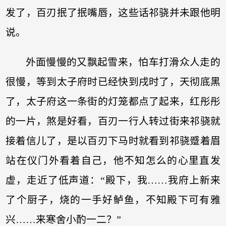
发了，百刃抿了抿嘴唇，这些话祁骁并未跟他明
说。
外面慢慢的又飘起雪来，怕车打滑众人走的
很慢，等到太子府时已经快到戌时了，天彻底黑
了，太子府这一条街的灯笼都点了起来，红彤彤
的一片，煞是好看，百刃一行人转过街来祁骁就
接着信儿了，是以百刃下马时就看到祁骁蹙着眉
站在仪门外看着自己，他不知怎么的心里直发
虚，走近了低声道：“殿下，我……我府上新来
了个厨子，烧的一手好鲈鱼，不知殿下可有雅
兴……来寒舍小酌一二？”