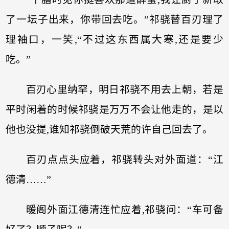
了一坛子出来，你带回去吃。”祁骁替百刃理了
理袖口，一笑,“不过这东西属大寒,还是要少
吃。”
百刃心里纳罕，明日祁骁不用去上朝，若是
平时闲着的时候祁骁是万万不会让他走的，是以
他也没提,谁知祁骁倒破天荒的许自己回去了。
百刃点点头应着，祁骁转头对外面道：“江
德清……”
暖阁外面江德清连忙应着,祁骁问：“车可备