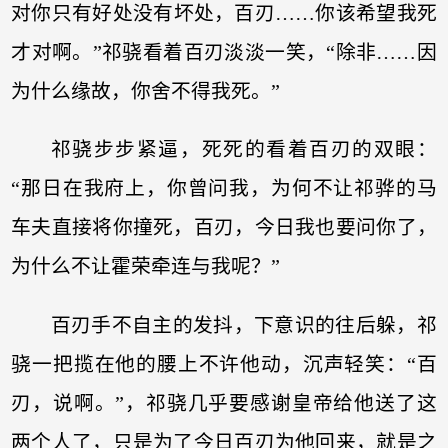
对你只有好处没有坏处，百刃……你该希望我死
才对啊。”祁骁看着百刃淡淡一笑，“除非……因
为什么缘故，你舍不得我死。”
祁骁步步紧逼，死死的看着百刃的双眼：
“那日在我府上，你曾问我，为何不让祁骅的马
车夫直接将你撞死，百刃，今日我也要问你了，
为什么不让霍荣牵连与我呢？”
百刃手不自主的发抖，下意识的往后躲，祁
骁一把揽在他的腰上不许他动，沉声轻笑：“百
刃，说啊。”，祁骁几乎要感谢皇帝给他送了这
两个人了，只是为了今日百刃为他回来，就是之