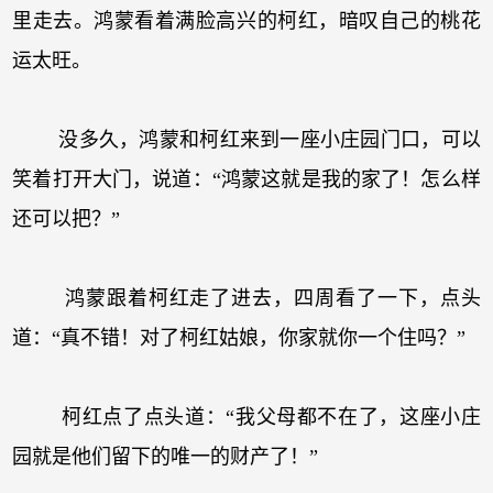
里走去。鸿蒙看着满脸高兴的柯红，暗叹自己的桃花
运太旺。
没多久，鸿蒙和柯红来到一座小庄园门口，可以
笑着打开大门，说道：“鸿蒙这就是我的家了！怎么样
还可以把？”
鸿蒙跟着柯红走了进去，四周看了一下，点头
道：“真不错！对了柯红姑娘，你家就你一个住吗？”
柯红点了点头道：“我父母都不在了，这座小庄
园就是他们留下的唯一的财产了！”