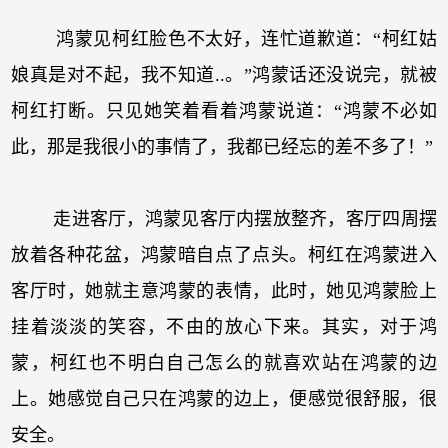
鸿蒙见柯红脸色不太好，连忙道歉道：“柯红姑
娘真是对不起，我不知道..。”鸿蒙话还没说完，就被
柯红打断。只见她笑着看着鸿蒙说道：“鸿蒙不必如
此，那是我很小的事情了，我都已经忘的差不多了！”
走进客厅，鸿蒙见客厅内摆放整齐，客厅四周摆
放着各种花盆，鸿蒙暗自点了点头。柯红在鸿蒙进入
客厅时，她就主意鸿蒙的表情，此时，她见鸿蒙脸上
挂着淡淡的笑容，不由的放心下来。其实，对于鸿
蒙，柯红也不明白自己怎么的就喜欢站在鸿蒙的边
上。她感觉自己只在鸿蒙的边上，便感觉很舒服，很
安全。