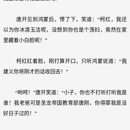
唐开见到鸿蒙后，愣了下，笑道：“柯红，我还
以为你冰清玉洁呢，没想到你也是个荡妇，竟然在家
里藏着小白脸呢！”
柯红红着脸，刚打算开口，只听鸿蒙说道：“我
建义你将刚才的话收回去！”
“哟呵！”唐开笑道：“小子，你也不打听打听我是
谁！我老爸可是圣龙帝国教育部唐刚，你得罪我是没
好日子过的！”