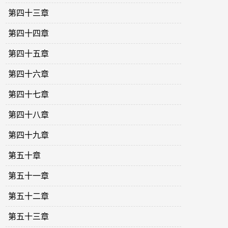
第四十三章
第四十四章
第四十五章
第四十六章
第四十七章
第四十八章
第四十九章
第五十章
第五十一章
第五十二章
第五十三章