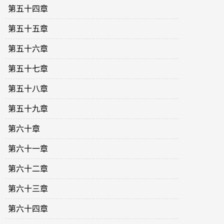
第五十四章
第五十五章
第五十六章
第五十七章
第五十八章
第五十九章
第六十章
第六十一章
第六十二章
第六十三章
第六十四章