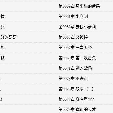
第0059章 强出头的后果
香楼
第0061章 少商剑
灵兵
第0063章 去找小萝莉
上最好的哥哥
第0065章 又被揍
手札
第0067章 三皇五帝
比试
第0069章 第一次击杀
第0071章 进入战场
区
第0073章 不许走
卫
第0075章 双杀（一）
二）
第0077章 身有重宝？
第0079章 真正的天才