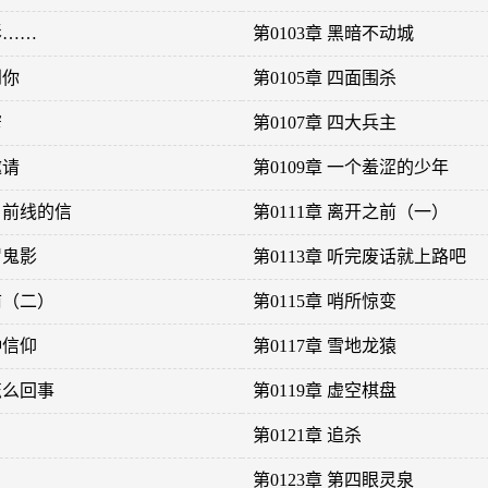
影……
第0103章 黑暗不动城
到你
第0105章 四面围杀
窄
第0107章 四大兵主
邀请
第0109章 一个羞涩的少年
来自前线的信
第0111章 离开之前（一）
罗鬼影
第0113章 听完废话就上路吧
前（二）
第0115章 哨所惊变
种信仰
第0117章 雪地龙猿
怎么回事
第0119章 虚空棋盘
第0121章 追杀
第0123章 第四眼灵泉