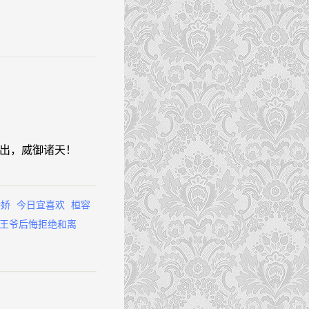
出，威御诸天！
娇娇
今日宜喜欢
桓容
王爷后悔拒绝和离