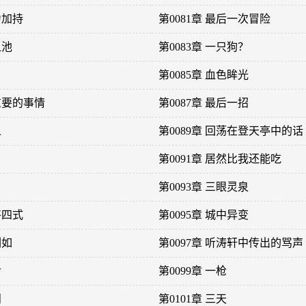
力加持
第0081章 最后一次冒险
血池
第0083章 一只狗？
第0085章 血色眸光
更重要的事情
第0087章 最后一招
人
第0089章 回荡在登天亭中的话
第0091章 居然比我还能吃
第0093章 三眼灵泉
将四式
第0095章 城中异变
剑如
第0097章 听涛轩中传出的骂声
命
第0099章 一枪
问
第0101章 三天