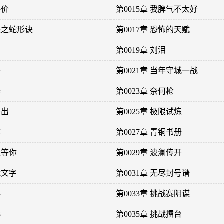
评价
第0015章 我脾气不太好
神诀之蛇形诀
第0017章 恐怖的天赋
第0019章 刘泪
锋
第0021章 当年守城一战
器
第0023章 奈何枪
外出
第0025章 极限试炼
蚌
第0027章 青铜书册
上等你
第0029章 波澜传开
代文字
第0031章 无尽封号谱
落
第0033章 挑战赛阴谋
辱
第0035章 挑战擂台