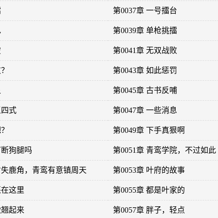
擂
第0037章 一号擂台
色
第0039章 单枪挑擂
破
第0041章 无双战败
败？
第0043章 如此惩罚
泉
第0045章 古书反哺
王四式
第0047章 一些消息
吧？
第0049章 下手真狠啊
我打断狗腿吗
第0051章 青鸾学院，不过如此
无才失鹿角，青鸾有意镇周天
第0053章 叶府的故事
还在这里
第0055章 都是叶家的
微翘起来
第0057章 胖子，轻点