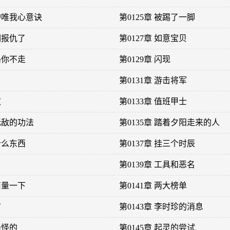
铜炉唯我心意诀
第0125章 被踢了一脚
们报仇了
第0127章 如意宝贝
路你不走
第0129章 闪现
第0131章 游击将军
奴
第0133章 值班甲士
上无敌的功法
第0135章 踏着夕阳走来的人
什么东西
第0137章 挂三个时辰
第0139章 工具和恶名
商量一下
第0141章 两大榜单
市
第0143章 李时珍的消息
怪怪的
第0145章 起灵的尝试