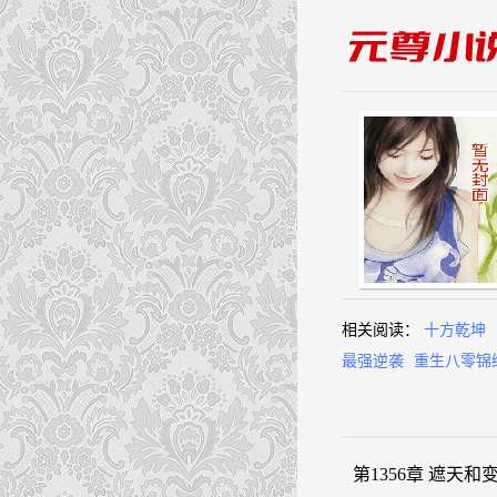
相关阅读：
十方乾坤
最强逆袭
重生八零锦
第1356章 遮天和